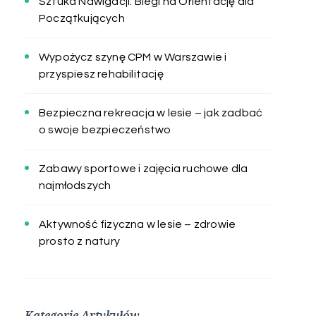
Sztuka Nawigacji: Biegi na Orientację dla
Początkujących
Wypożycz szynę CPM w Warszawie i
przyspiesz rehabilitację
Bezpieczna rekreacja w lesie – jak zadbać
o swoje bezpieczeństwo
Zabawy sportowe i zajęcia ruchowe dla
najmłodszych
Aktywność fizyczna w lesie – zdrowie
prosto z natury
Kategorie Artykułów