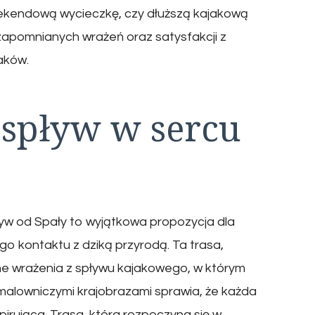
weekendową wycieczkę, czy dłuższą kajakową
zapomnianych wrażeń oraz satysfakcji z
aków.
spływ w sercu
ływ od Spały to wyjątkowa propozycja dla
o kontaktu z dziką przyrodą. Ta trasa,
ne wrażenia z spływu kajakowego, w którym
malowniczymi krajobrazami sprawia, że każda
spirująca. Trasa, która rozpoczyna się w