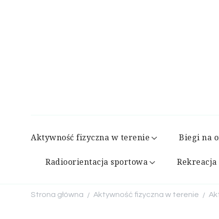
Aktywność fizyczna w terenie
Biegi na o
Radioorientacja sportowa
Rekreacja 
Strona główna
Aktywność fizyczna w terenie
Ak
/
/