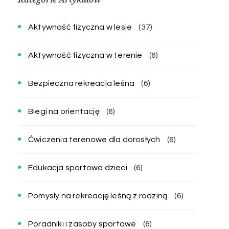
Aktywność fizyczna w lesie
(37)
Aktywność fizyczna w terenie
(6)
Bezpieczna rekreacja leśna
(6)
Biegi na orientację
(6)
Ćwiczenia terenowe dla dorosłych
(6)
Edukacja sportowa dzieci
(6)
Pomysły na rekreację leśną z rodziną
(6)
Poradniki i zasoby sportowe
(6)