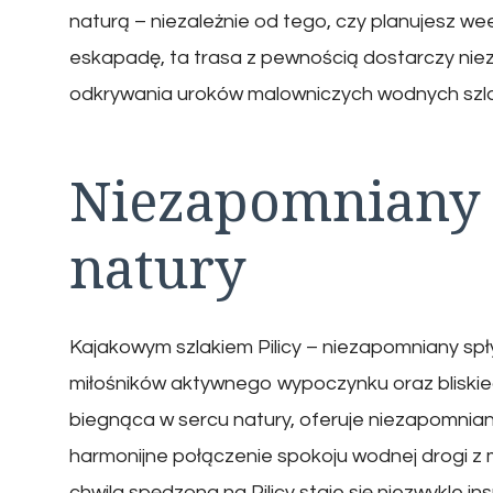
naturą – niezależnie od tego, czy planujesz 
eskapadę, ta trasa z pewnością dostarczy nie
odkrywania uroków malowniczych wodnych szl
Niezapomniany 
natury
Kajakowym szlakiem Pilicy – niezapomniany sp
miłośników aktywnego wypoczynku oraz bliskieg
biegnąca w sercu natury, oferuje niezapomnia
harmonijne połączenie spokoju wodnej drogi z 
chwila spędzona na Pilicy staje się niezwykle in