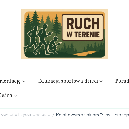
Ruch w terenie
rientację
Edukacja sportowa dzieci
Porad
leśna
tywność fizyczna w lesie
Kajakowym szlakiem Pilicy – nieza
/