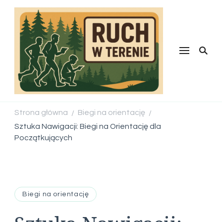
Ruch w
terenie
Strona główna
Biegi na orientację
/
/
Sztuka Nawigacji: Biegi na Orientację dla
Początkujących
Biegi na orientację