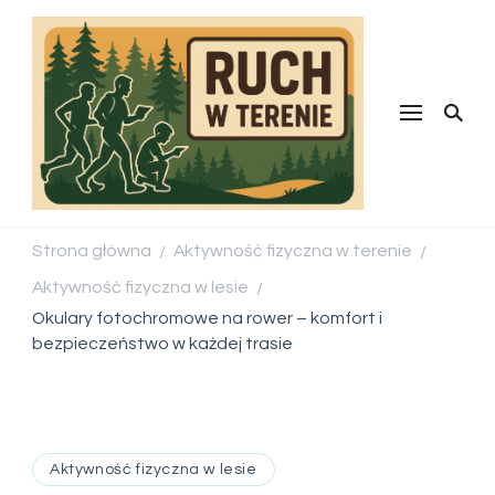
Ruch w
terenie
Strona główna
Aktywność fizyczna w terenie
/
/
Aktywność fizyczna w lesie
/
Okulary fotochromowe na rower – komfort i
bezpieczeństwo w każdej trasie
Aktywność fizyczna w lesie