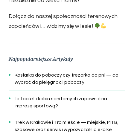
niezależnie od wieku i formy!
Dołącz do naszej społeczności terenowych
zapaleńców i… widzimy się w lesie!
Najpopularniejsze Artykuły
Kosiarka do poboczy czy frezarka do pni — co
wybrać do pielęgnacji poboczy
Ile toalet i kabin sanitarnych zapewnić na
imprezę sportową?
Trek w Krakowie i Trójmieście — miejskie, MTB,
szosowe oraz serwis i wypożyczalnia e-bike